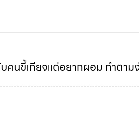
ับคนขี้เกียจแต่อยากผอม ทำตามง่