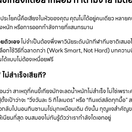
ขี้เกียจแต่อยากผอม ทำตามง่าย ไม่ต้
กประโยคนี้คือเสียงในหัวของคุณ คุณไม่ได้อยู่คนเดียว หลาย
างหนัก หรือการออกกำลังกายที่แสนทรมาน
วยตัวเอง
ไม่จำเป็นต้องพึ่งพาวินัยระดับนักกีฬาทีมชาติเส
ละเลือกใช้วิธีที่ฉลาดกว่า (Work Smart, Not Hard) บทความ
นได้แบบไม่ต้องเหนื่อยฟรี
ม่สำเร็จเสียที?
ว่า สาเหตุที่คนขี้เกียจมักจะลดน้ำหนักไม่สำเร็จ ไม่ใช่เพรา
สู้ตั้งเป้าว่าจะ “วิ่งวันละ 5 กิโลเมตร” หรือ “กินแต่สลัดทุกมื้
แล้วกลับไปนอนกินชานมไข่มุกเหมือนเดิม ดังนั้น กุญแจสำคั
ียนที่สุด จนสมองไม่ทันรู้ตัวว่าเรากำลังไดเอทอยู่