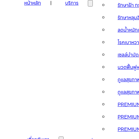
หน้าหลัก
บริการ
รักษาฝ้า 
รักษาหลุม
ลดน้ำหนัก
โรคเบาห
เซลล์บำบ
นวดฟื้นฟู
ดูแลสุขภ
ดูแลสุขภ
PREMIUM
PREMIU
PREMIU