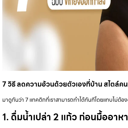
7 วิธี ลดความอ้วนด้วยตัวเองที่บ้าน สไตล์ค
มาดูกันว่า 7 แทคติกที่เราสามารถทำได้ทันทีโดยแทบไม่ต้องอ
1. ดื่มน้ำเปล่า 2 แก้ว ก่อนมื้ออาห