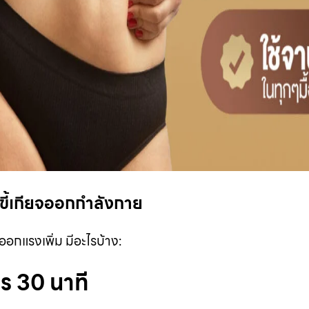
นขี้เกียจออกกำลังกาย
อกแรงเพิ่ม มีอะไรบ้าง:
าร 30 นาที