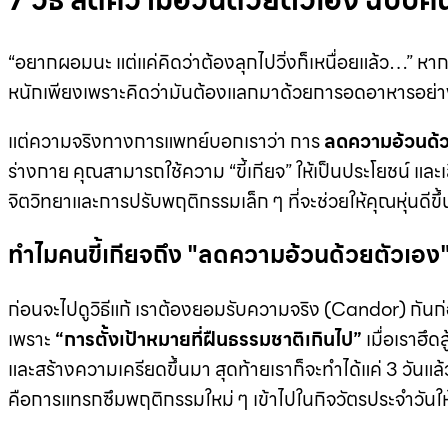
7 วิธี ลดความอ้วนด้วยตัวเอง ฉบับคน
“อยากผอมนะ แต่แค่คิดว่าต้องลุกไปวิ่งก็เหนื่อยแล้ว…” หา
หนักเพียงเพราะคิดว่ามันต้องแลกมาด้วยการอดอาหารอย่
แต่ความจริงทางการแพทย์บอกเราว่า การ
ลดความอ้วนด้
ร่างกาย คุณสามารถใช้ความ “ขี้เกียจ” ให้เป็นประโยชน์ แ
จิตวิทยาและการปรับพฤติกรรมเล็ก ๆ ที่จะช่วยให้คุณหุ่นดีขึ้
ทำไมคนขี้เกียจถึง "ลดความอ้วนด้วยตัวเอง" ไ
ก่อนจะไปดูวิธีแก้ เราต้องยอมรับความจริง (Candor) กันก่อน
เพราะ
“การตั้งเป้าหมายที่ฝืนธรรมชาติเกินไป”
เมื่อเราฮึด
และสร้างความเครียดขึ้นมา สุดท้ายเราก็จะทำได้แค่ 3 วัน
คือการแทรกซึมพฤติกรรมใหม่ ๆ เข้าไปในกิจวัตรประจำวันให้เน