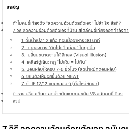
สารบัญ
ทำไมคนขี้เกียจถึง "ลดความอ้วนด้วยตัวเอง" ไม่สำเร็จเสียที?
7 วิธี ลดความอ้วนด้วยตัวเองที่บ้าน สไตล์คนขี้เกียจออกกำลังก
1. ดื่มน้ำเปล่า 2 แก้ว ก่อนมื้ออาหาร 30 นาที
2. กฎของการ "กินโปรตีนก่อน" ในทุกมื้อ
3. เปลี่ยนขนาดจานให้เล็กลง (Visual Illusion)
4. เคลียร์ตู้เย็น: กฎ "ไม่เห็น = ไม่กิน"
5. นอนหลับให้ครบ 7-8 ชั่วโมง (ลดน้ำหนักตอนหลับ)
6. ขยับตัวให้บ่อยขึ้นด้วย NEAT
7. ทำ IF 12/12 แบบหลวม ๆ (มือใหม่หัดงด)
ตารางเปรียบเทียบ: ลดน้ำหนักแบบคนขยัน VS ฉบับคนขี้เกียจ
สรุป