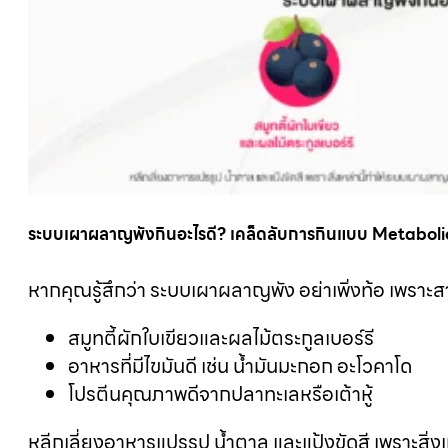
ระบบเผาผลาญพังกินอะไรดี? เคล็ดลับการกินแบบ Metaboli
หากคุณรู้สึกว่า ระบบเผาผลาญพัง อย่าเพิ่งท้อ เพราะส
สมูทตี้ผักใบเขียวและผลไม้ตระกูลเบอร์รี
อาหารที่มีไขมันดี เช่น น้ำมันมะกอก อะโวคาโด
โปรตีนคุณภาพดีจากปลาทะเลหรือเต้าหู้
หลีกเลี่ยงอาหารแปรรูป น้ำตาล และแป้งขัดสี เพราะสิ