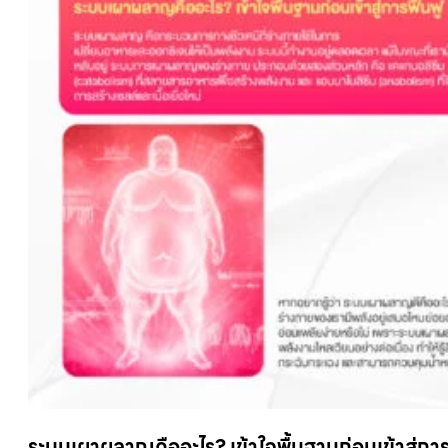
ระบบเผาผลาญคืออะไร? เข้าใจพื้นฐานก่อนเข้าสู่การฟ