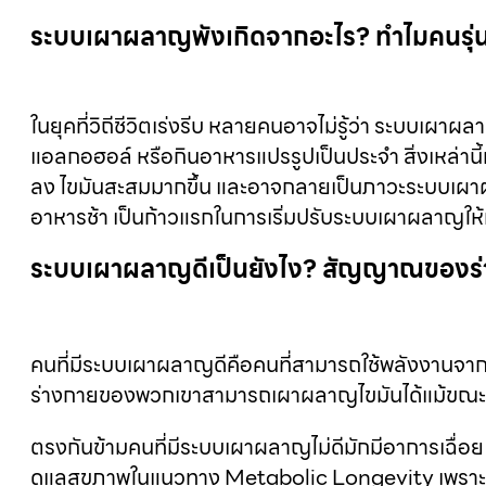
ระบบเผาผลาญพังเกิดจากอะไร? ทำไมคนรุ่นใ
ในยุคที่วิถีชีวิตเร่งรีบ หลายคนอาจไม่รู้ว่า ระบบเผ
แอลกอฮอล์ หรือกินอาหารแปรรูปเป็นประจำ สิ่งเหล่า
ลง ไขมันสะสมมากขึ้น และอาจกลายเป็นภาวะระบบเผาผลาญไ
อาหารช้า เป็นก้าวแรกในการเริ่มปรับระบบเผาผลาญให้
ระบบเผาผลาญดีเป็นยังไง? สัญญาณของร่
คนที่มีระบบเผาผลาญดีคือคนที่สามารถใช้พลังงานจากอาหา
ร่างกายของพวกเขาสามารถเผาผลาญไขมันได้แม้ขณะพักผ่
ตรงกันข้ามคนที่มีระบบเผาผลาญไม่ดีมักมีอาการเฉื่อย น
ดูแลสุขภาพในแนวทาง Metabolic Longevity เพราะร