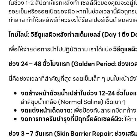
ในช่วง 1-2 สัปดาห์แรกหลังทำ เซลล์ผิวของคุณจะอยู่
รอยเข็มหรือรอยเปิดของผิว หากในช่วงเวลานี้ผิวถูกรบ
ทำลาย ทำให้ผลลัพธ์ที่ควรจะได้ร้อยเปอร์เซ็นต์ ลดลงเห
ไทม์ไลน์: วิธีดูแลผิวหลังทำสเต็มเซลล์ (Day 1 ถึง 
เพื่อให้ง่ายต่อการนำไปปฏิบัติตาม เราได้แบ่ง
วิธีดูแลผ
ช่วง
24 – 48 ชั่วโมงแรก (Golden Period: ช่วงเ
นี่คือช่วงเวลาที่สำคัญที่สุด รอยเข็มเล็ก ๆ บนใบหน้ายัง
งดล้างหน้าด้วยน้ำเปล่าในช่วง
12-24 ชั่วโมงแ
สำลีชุบน้ำเกลือ (Normal Saline) เช็ดเบา ๆ
งดแต่งหน้าเด็ดขาด:
เพื่อป้องกันสารเคมีตกค้าง
งดการทาครีมบำรุงที่มีฤทธิ์ผลัดเซลล์ผิว:
ให้ทา
ช่วง
3 – 7 วันแรก (Skin Barrier Repair: ช่วงเสริ