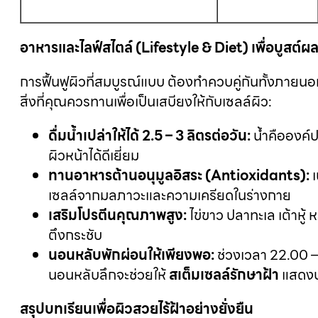
อาหารและไลฟ์สไตล์ (Lifestyle & Diet) เพื่อบูสต์ผล
การฟื้นฟูผิวที่สมบูรณ์แบบ ต้องทำควบคู่กันทั้งภาย
สิ่งที่คุณควรทานเพื่อเป็นเสบียงให้กับเซลล์ผิว:
ดื่มน้ำเปล่าให้ได้
2.5 – 3 ลิตรต่อวัน:
น้ำคือองค์ป
ผิวหน้าได้ดีเยี่ยม
ทานอาหารต้านอนุมูลอิสระ (
Antioxidants):
เ
เซลล์จากมลภาวะและความเครียดในร่างกาย
เสริมโปรตีนคุณภาพสูง:
ไข่ขาว ปลาทะเล เต้าหู
ตึงกระชับ
นอนหลับพักผ่อนให้เพียงพอ:
ช่วงเวลา 22.00 –
นอนหลับลึกจะช่วยให้
สเต็มเซลล์รักษาฝ้า
แสดงปร
สรุปบทเรียนเพื่อผิวสวยไร้ฝ้าอย่างยั่งยืน