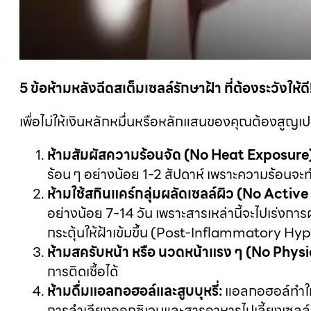
5 ข้อห้ามหลังฉีดสเต็มเซลล์รักษาฝ้า ที่ต้องระวังให้ดี
เพื่อไม่ให้เงินหลักหมื่นหรือหลักแสนของคุณต้องสูญเปล่
ห้ามสัมผัสความร้อนจัด (
No Heat Exposure)
ร้อน ๆ อย่างน้อย 1-2 สัปดาห์ เพราะความร้อน
ห้ามใช้สกินแคร์กลุ่มผลัดเซลล์ผิว (
No Active 
อย่างน้อย 7-14 วัน เพราะสารเหล่านี้จะไปเร่งกา
กระตุ้นให้ฝ้าเข้มขึ้น (Post-Inflammatory 
ห้ามสครับหน้า หรือ นวดหน้าแรง ๆ (
No Physic
การติดเชื้อได้
ห้ามดื่มแอลกอฮอล์และสูบบุหรี่:
แอลกอฮอล์ทำให้
การลำเลียงออกซิเจนและสารอาหารไปเลี้ยงเซลล์ผิวท