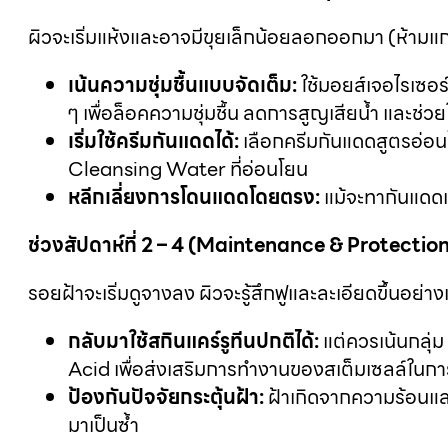
ผิวจะเริ่มแห้งและอาจมีขุยเล็กน้อยลอกออกมา (ห้ามแกะห
เน้นความชุ่มชื้นแบบจัดเต็ม:
ใช้มอยส์เจอไรเซอ
ๆ เพื่อล็อคความชุ่มชื้น ลดการสูญเสียน้ำ และช่วย
เริ่มใช้ครีมกันแดดได้:
เลือกครีมกันแดดสูตรอ่อ
Cleansing Water ที่อ่อนโยน
หลีกเลี่ยงการโดนแดดโดยตรง:
แม้จะทากันแดดแ
ช่วงสัปดาห์ที่
2 – 4 (Maintenance & Protection
รอยฝ้าจะเริ่มดูจางลง ผิวจะรู้สึกฟูและละเอียดขึ้นอย่างเ
กลับมาใช้สกินแคร์รูทีนปกติได้:
แต่ควรเน้นกลุ่
Acid เพื่อส่งเสริมการทำงานของสเต็มเซลล์ในกา
ป้องกันปัจจัยกระตุ้นฝ้า:
ฝ้าเกิดจากความร้อนและ
มาเป็นซ้ำ