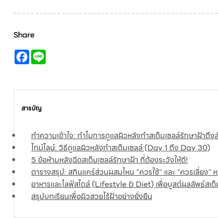
Share
สารบัญ
ทำความเข้าใจ: ทำไมการดูแลผิวหลังทำสเต็มเซลล์รักษาฝ้าถึงส
ไทม์ไลน์: วิธีดูแลผิวหลังทำสเต็มเซลล์ (Day 1 ถึง Day 30)
5 ข้อห้ามหลังฉีดสเต็มเซลล์รักษาฝ้า ที่ต้องระวังให้ดี!
ตารางสรุป: สกินแคร์ส่วนผสมไหน "ควรใช้" และ "ควรเลี่ยง" ห
อาหารและไลฟ์สไตล์ (Lifestyle & Diet) เพื่อบูสต์ผลลัพธ์สเต็
สรุปบทเรียนเพื่อผิวสวยไร้ฝ้าอย่างยั่งยืน