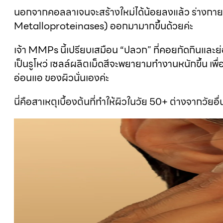
นอกจากคอลลาเจนจะสร้างใหม่ได้น้อยลงแล้ว ร่างกายใน
Metalloproteinases) ออกมามากขึ้นด้วยค่ะ
เจ้า MMPs นี้เปรียบเสมือน “ปลวก” ที่คอยกัดกินและย่
เป็นรูโหว่ เซลล์ผลิตเม็ดสีจะพยายามทำงานหนักขึ้น เพื่
อ่อนแอ ของผิวนั่นเองค่ะ
นี่คือสาเหตุเบื้องต้นที่ทำให้ผิวในวัย 50+ ต่างจากวัย