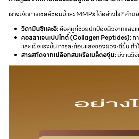
เราจะจัดการเซลล์ซอมบี้และ MMPs ได้อย่างไร? คำตอบค
วิตามินซีและอี:
คือคู่หูที่ช่วยปกป้องผิวจากแส
คอลลาเจนเปปไทด์ (Collagen Peptides):
การ
และแข็งแรงขึ้น การสะท้อนแสงของผิวจะดีขึ้น ทำให
สารสกัดจากเปลือกสนหรือเมล็ดองุ่น:
มีงานวิจั