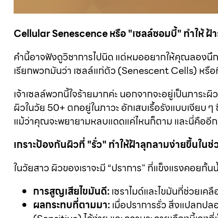
Cellular Senescence หรือ "เซลล์ซอมบี้" ทำให้ ฝ้า
คำนี้อาจฟังดูวิชาการไปนิด แต่หมออยากให้คุณลองนึ
เรียกพวกมันว่า เซลล์แก่ตัว (Senescent Cells) หรือที
เจ้าเซลล์พวกนี้ใจร้ายมากค่ะ นอกจากจะอยู่เป็นภาระผ
ผิวในวัย 50+ ตกอยู่ในภาวะ อักเสบเรื้อรังแบบเงียบ ๆ ซึ่
แม้ว่าคุณจะพยายามหลบแดดแค่ไหนก็ตาม และนี่คืออีกเห
เกราะป้องกันผิวที่ "รั่ว" ทำให้ฝ้าลุกลามง่ายขึ้นใน
ในวัยสาว ผิวของเราจะมี “ปราการ” ที่แข็งแรงคอยกั้นน้
การสูญเสียไขมันดี:
เซราไมด์และไขมันที่ช่วยเค
ผลกระทบที่ตามมา:
เมื่อปราการรั่ว สิ่งแปลกปลอ