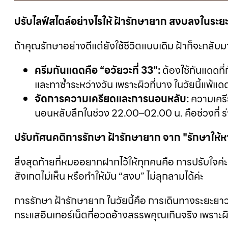
ปรับไลฟ์สไตล์อย่างไรให้ ฝ้ารักษายาก สงบลงในระ
ถ้าคุณรักษาอย่างดีแต่ยังใช้ชีวิตแบบเดิม ฝ้าก็จะกลับม
ครีมกันแดดคือ “อวัยวะที่ 33”:
ต้องใช้กันแดดที่
และทาซ้ำระหว่างวัน เพราะผิวที่บาง ในวัยนี้แพ้แด
จัดการความเครียดและการนอนหลับ:
ความเครีย
นอนหลับลึกในช่วง 22.00–02.00 น. คือช่วงที่ ร่าง
ปรับทัศนคติการรักษา ฝ้ารักษายาก จาก "รักษาให้หาย
สิ่งสุดท้ายที่หมออยากฝากไว้ให้ทุกคนคือ การปรับใจค
สังเกตไม่เห็น หรือทำให้มัน “สงบ” ไม่ลุกลามได้ค่ะ
การรักษา ฝ้ารักษายาก ในวัยนี้คือ การเดินทางระยะยา
กระแสอินเทอร์เน็ตที่อวดอ้างสรรพคุณเกินจริง เพราะผ