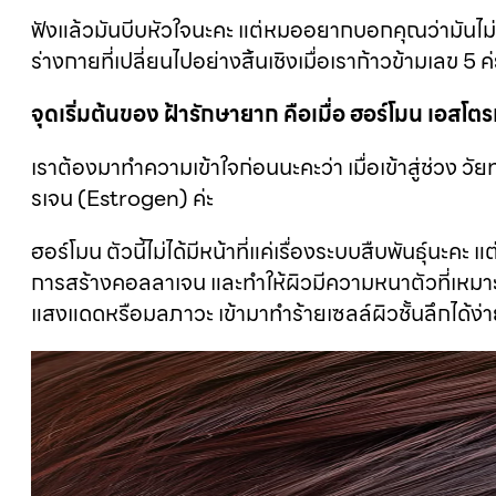
ฟังแล้วมันบีบหัวใจนะคะ แต่หมออยากบอกคุณว่ามันไม่ใ
ร่างกายที่เปลี่ยนไปอย่างสิ้นเชิงเมื่อเราก้าวข้ามเลข 5 ค่
จุดเริ่มต้นของ ฝ้ารักษายาก คือเมื่อ ฮอร์โมน เอสโ
เราต้องมาทำความเข้าใจก่อนนะคะว่า เมื่อเข้าสู่ช่
รเจน (Estrogen) ค่ะ
ฮอร์โมน ตัวนี้ไม่ได้มีหน้าที่แค่เรื่องระบบสืบพันธุ์นะคะ 
การสร้างคอลลาเจน และทำให้ผิวมีความหนาตัวที่เหมาะ
แสงแดดหรือมลภาวะ เข้ามาทำร้ายเซลล์ผิวชั้นลึกได้ง่ายขึ