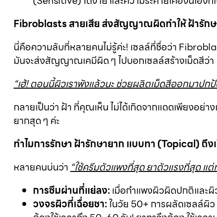
(Sensitive) ได้ง่าย และความระคายเคืองนี้เองที่เป็น
Fibroblasts สายเสีย ส่งสัญญาณผิดทำให้ ฝ้ารักษาย
นี่คือความลับที่หลายคนไม่รู้ค่ะ! เซลล์ที่ชื่อว่า Fibro
มันจะส่งสัญญาณเคมีผิด ๆ ไปบอกเซลล์สร้างเม็ดสีว่า
“เฮ้! ตอนนี้ผิวเราพังแล้วนะ ช่วยผลิตเม็ดสีออกมาปกป
กลายเป็นว่า ฝ้า ที่คุณเห็น ไม่ได้เกิดจากแดดเพียงอย่า
ยากสุด ๆ ค่ะ
ทำไมการรักษา ฝ้ารักษายาก แบบทา (Topical) ถึงเริ่
หลายคนบ่นว่า
“ใช้ครีมตัวแพงที่สุด ยาตัวแรงที่สุด แต
การซึมผ่านที่แย่ลง:
เมื่อกำแพงผิวผิดปกติและผิวบา
วงจรผิวที่เฉื่อยชา:
ในวัย 50+ การผลัดเซลล์ผิว (