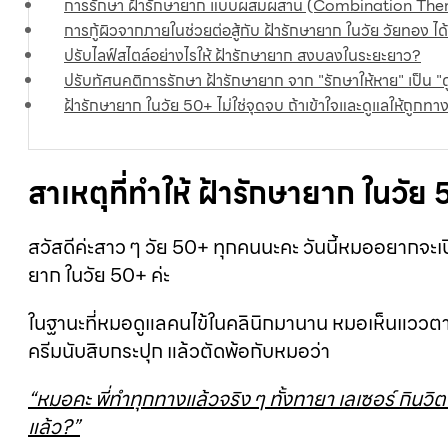
การรักษา ฝ้ารักษายาก แบบผสมผสาน (Combination Ther
การกู้ผิวจากภายในช่วยต่อสู้กับ ฝ้ารักษายาก ในวัย วัยทอง ได
ปรับไลฟ์สไตล์อย่างไรให้ ฝ้ารักษายาก สงบลงในระยะยาว?
ปรับทัศนคติการรักษา ฝ้ารักษายาก จาก "รักษาให้หาย" เป็น "ดู
ฝ้ารักษายาก ในวัย 50+ ไม่ใช่จุดจบ ถ้าเข้าใจและดูแลให้ถูกทา
สาเหตุที่ทำให้ ฝ้ารักษายาก ในวัย 
สวัสดีค่ะสาว ๆ วัย 50+ ทุกคนนะคะ วันนี้หมออยากจะเปิดใ
ยาก ในวัย 50+ ค่ะ
ในฐานะที่หมอดูแลคนไข้ในคลินิกมานาน หมอเห็นแววตาท
ครีมนับสิบกระปุก แล้วตัดพ้อกับหมอว่า
“หมอคะ พี่ทำทุกทางแล้วจริง ๆ ทั้งทายา เลเซอร์ กินวิ
แล้ว?”