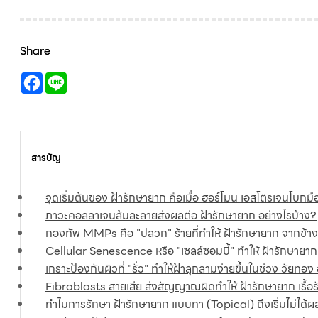
Share
สารบัญ
จุดเริ่มต้นของ ฝ้ารักษายาก คือเมื่อ ฮอร์โมน เอสโตรเจนโบกมื
ภาวะคอลลาเจนล้มละลายส่งผลต่อ ฝ้ารักษายาก อย่างไรบ้าง?
กองทัพ MMPs คือ "ปลวก" ร้ายที่ทำให้ ฝ้ารักษายาก จากข้าง
Cellular Senescence หรือ "เซลล์ซอมบี้" ทำให้ ฝ้ารักษายาก ข
เกราะป้องกันผิวที่ "รั่ว" ทำให้ฝ้าลุกลามง่ายขึ้นในช่วง วัยทอง
Fibroblasts สายเสีย ส่งสัญญาณผิดทำให้ ฝ้ารักษายาก เรื้อรั
ทำไมการรักษา ฝ้ารักษายาก แบบทา (Topical) ถึงเริ่มไม่ได้ผล