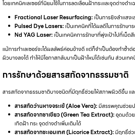
โดยเทคนิคเลเซอร์ที่นิยมใช้ในการลดเลือนฝ้ากระและจุดด่างดำเฉพา
Fractional Laser Resurfacing:
เป็นการยิงลำแสงเลเซ
Pulsed Dye Lasers:
เป็นเทคนิคที่ได้ผลดีในการรักษาร
Nd YAG Laser:
เป็นเทคนิคการรักษาที่พุ่งเป้าไปที่เม็
แม้การทำเลเซอร์จะได้ผลลัพธ์ค่อนข้างดี แต่ก็จำเป็นต้องทำซ้ำต
ผิวบางลงได้ ทำให้มีโอกาสกลับมาเป็นฝ้าใหม่ได้เช่นกัน ส่วนเทคน
การรักษาด้วยสารสกัดจากธรรมชาติ
สารสกัดจากธรรมชาติบางชนิดที่มีฤทธิ์ช่วยให้สภาพผิวดีขึ้น และ
สารสกัดว่านหางจระเข้ (Aloe Vera):
มีสรรพคุณช่วยปล
สารสกัดจากชาเขียว (Green Tea Extract):
อุดมด้วย
เกิดฝ้า กระ จุดด่างดำเพิ่มเติมได้
สารสกัดจากชะเอมเทศ (Licorice Extract):
มีฤทธิ์ช่