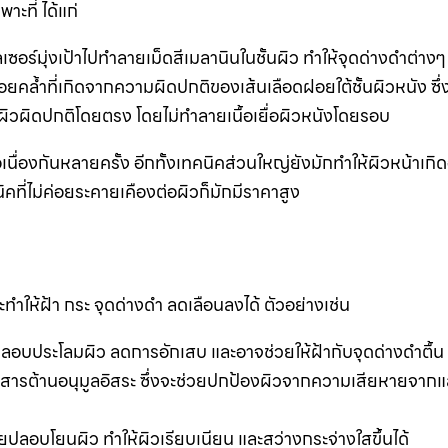
ะที่ ได้แก่
อร์มุ่งเป้าไปทำลายเม็ดสีเมลานินในชั้นผิว ทำให้จุดด่างดำต่างๆ ด
อยคล้ำที่เกิดจากความผิดปกติของเส้นเลือดฝอยใต้ชั้นผิวหนัง ซึ
ดสีผิวผิดปกติโดยตรง โดยไม่ทำลายเนื้อเยื่อผิวหนังโดยรอบ
่อเนื่องกันหลายครั้ง อีกทั้งเทคนิคส่วนใหญ่ยังมักทำให้ผิวหน้าเ
ิคที่ไม่ค่อยระคายเคืองต่อผิวก็มักมีราคาสูง
ทำให้ฝ้า กระ จุดด่างดำ ลดเลือนลงได้ ตัวอย่างเช่น
อบประโลมผิว ลดการอักเสบ และอาจช่วยให้ฝ้ากับจุดด่างดำตื้น 
สารต้านอนุมูลอิสระ ซึ่งจะช่วยปกป้องผิวจากความเสียหายจาก
วยปลอบโยนผิว ทำให้ผิวเรียบเนียน และสว่างกระจ่างใสขึ้นได้