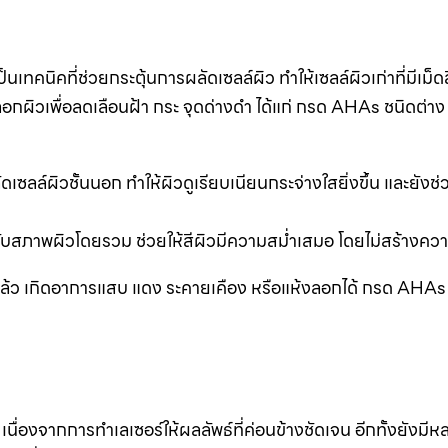
ทคนิคที่ช่วยกระตุ้นการผลัดเซลล์ผิว ทำให้เซลล์ผิวเก่าที่มีเม
นการลอกผิวเพื่อลดเลือนฝ้า กระ จุดด่างดำ ได้แก่ กรด AHAs ชนิดต่า
ดเซลล์ผิวชั้นนอก ทำให้ผิวดูเรียบเนียนกระจ่างใสยิ่งขึ้น และยังช
รับสภาพผิวโดยรวม ช่วยให้สีผิวมีความสม่ำเสมอ โดยไม่สร้างควา
แล้ว เกิดอาการแสบ แดง ระคายเคือง หรือแห้งลอกได้ กรด AHAs ท
ต เนื่องจากการทำเลเซอร์ให้ผลลัพธ์ที่ค่อนข้างชัดเจน อีกทั้งยัง