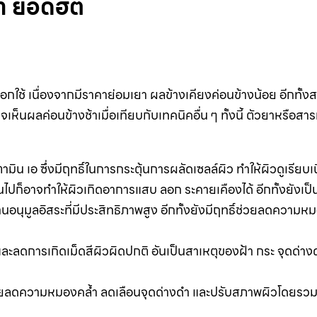
ดำ ยอดฮิต
อกใช้ เนื่องจากมีราคาย่อมเยา ผลข้างเคียงค่อนข้างน้อย อีกทั้งส
จเห็นผลค่อนข้างช้าเมื่อเทียบกับเทคนิคอื่น ๆ ทั้งนี้ ตัวยาหรือสารท
มิน เอ ซึ่งมีฤทธิ์ในการกระตุ้นการผลัดเซลล์ผิว ทำให้ผิวดูเรียบเ
กินไปก็อาจทำให้ผิวเกิดอาการแสบ ลอก ระคายเคืองได้ อีกทั้งยังเป
นอนุมูลอิสระที่มีประสิทธิภาพสูง อีกทั้งยังมีฤทธิ์ช่วยลดความห
ลดการเกิดเม็ดสีผิวผิดปกติ อันเป็นสาเหตุของฝ้า กระ จุดด่างดำ
ิ์ช่วยลดความหมองคล้ำ ลดเลือนจุดด่างดำ และปรับสภาพผิวโดยรวม