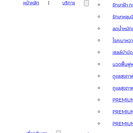
หน้าหลัก
บริการ
รักษาฝ้า 
รักษาหลุม
ลดน้ำหนัก
โรคเบาห
เซลล์บำบ
นวดฟื้นฟู
ดูแลสุขภ
ดูแลสุขภ
PREMIUM
PREMIU
PREMIU