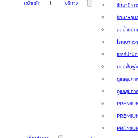
หน้าหลัก
บริการ
รักษาฝ้า 
รักษาหลุม
ลดน้ำหนัก
โรคเบาห
เซลล์บำบ
นวดฟื้นฟู
ดูแลสุขภ
ดูแลสุขภ
PREMIUM
PREMIU
PREMIU