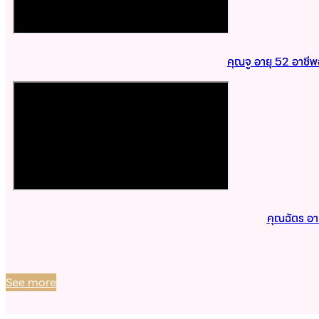
คุณจู อายุ 52 อาชี
คุณฉัตร อา
See more