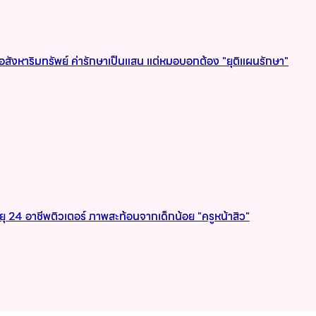
พอสังหาริมทรัพย์ ค่ารักษาเป็นแสน แต่หมอบอกต้อง "ยุติแผนรักษา"
ยุ 24 อาชีพติวเตอร์ ภาพสะท้อนจากเด็กน้อย "ครูหน้าสิว"