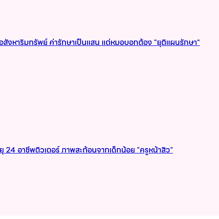
พอสังหาริมทรัพย์ ค่ารักษาเป็นแสน แต่หมอบอกต้อง "ยุติแผนรักษา"
ยุ 24 อาชีพติวเตอร์ ภาพสะท้อนจากเด็กน้อย "ครูหน้าสิว"