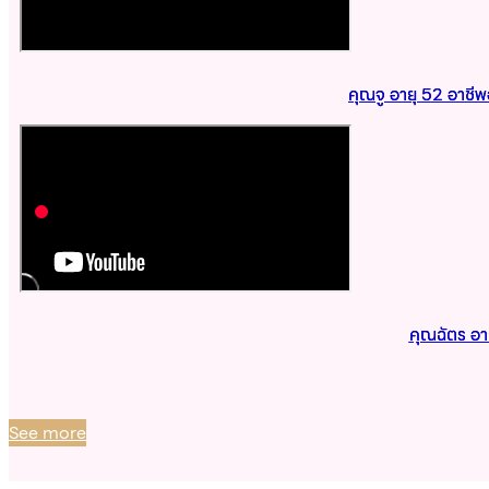
คุณจู อายุ 52 อาชี
คุณฉัตร อา
See more