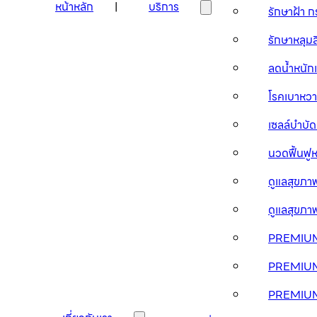
หน้าหลัก
บริการ
รักษาฝ้า 
รักษาหลุม
ลดน้ำหนัก
โรคเบาห
เซลล์บำบ
นวดฟื้นฟู
ดูแลสุขภ
ดูแลสุขภ
PREMIUM
PREMIU
PREMIU